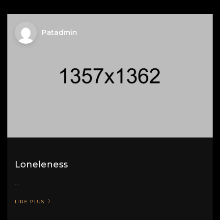
Patadmin
Loneleness
...
LIRE PLUS