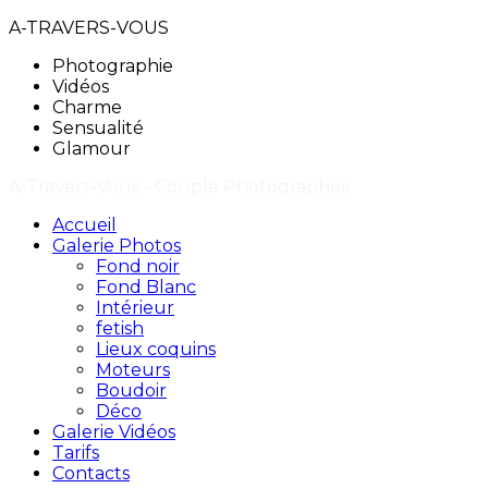
A-TRAVERS-VOUS
Photographie
Vidéos
Charme
Sensualité
Glamour
A-Travers-Vous - Couple Photographes
Accueil
Galerie Photos
Fond noir
Fond Blanc
Intérieur
fetish
Lieux coquins
Moteurs
Boudoir
Déco
Galerie Vidéos
Tarifs
Contacts